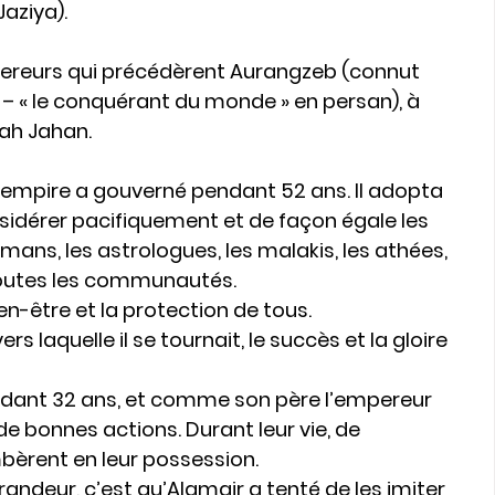
Jaziya).
pereurs qui précédèrent Aurangzeb (connut 
r – « le conquérant du monde » en persan), à 
ah Jahan.   
n empire a gouverné pendant 52 ans. Il adopta 
nsidérer pacifiquement et de façon égale les 
ulmans, les astrologues, les malakis, les athées, 
 toutes les communautés.
en-être et la protection de tous. 
ers laquelle il se tournait, le succès et la gloire 
dant 32 ans, et comme son père l’empereur 
de bonnes actions. Durant leur vie, de 
èrent en leur possession. 
andeur, c’est qu’Alamgir a tenté de les imiter 