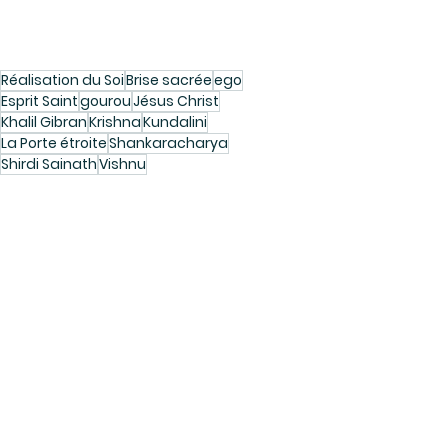
Réalisation du Soi
Brise sacrée
ego
Esprit Saint
gourou
Jésus Christ
Khalil Gibran
Krishna
Kundalini
La Porte étroite
Shankaracharya
Shirdi Sainath
Vishnu