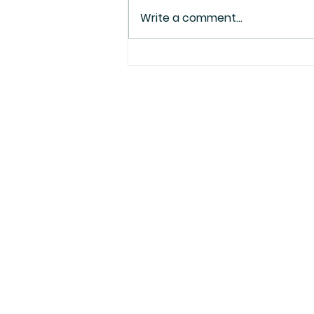
Write a comment...
La Sagesse éternelle