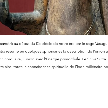
 sanskrit au début du IXe siècle de notre ère par le sage Vasugup
utra résume en quelques aphorismes la description de l’union av
on corollaire, l’union avec l’Énergie primordiale. Le Shiva Sutra 
e ainsi toute la connaissance spirituelle de l’Inde millénaire po
 en toute concision la grandeur intérieure et la félicité d’une â
e. Le présent ouvrage s’achève sur un recueil de citations empru
nds maîtres des temps anciens tels que Lao Tseu, Patanjali, Sha
vains visionnaires tels que William Blake, Victor Hugo, Tagore et 
ainsi qu’à des penseurs et scientifiques de premier plan tels qu’