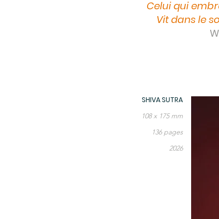
Celui qui embr
Vit dans le so
Wi
SHIVA SUTRA
108 x 175 mm
136 pages
2026