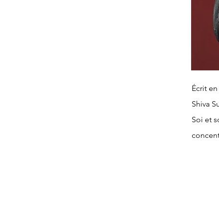
Écrit en
Shiva S
Soi et s
concentr
exprimer
réalisé
aux gra
aux écri
Gibran, 