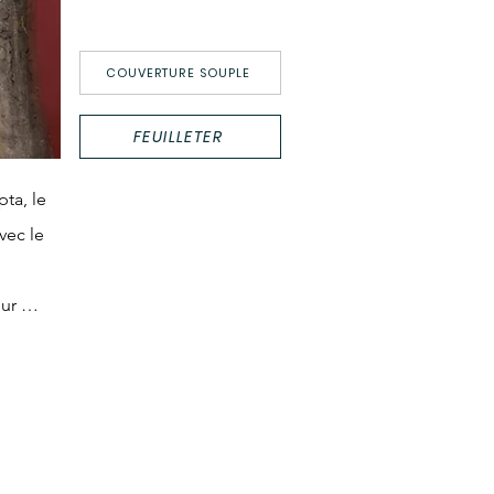
COUVERTURE SOUPLE
FEUILLETER
ta, le 
ec le 
ur 
me 
ntées 
nkara…, 
Khalil 
Albert 