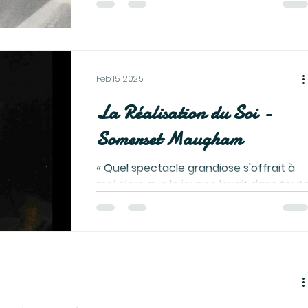
Feb 15, 2025
La Réalisation du Soi -
Somerset Maugham
« Quel spectacle grandiose s'offrait à
moi alors que le jour se levait dans tout
sa splendeur. Ces montagnes avec leur
jungle profonde,...